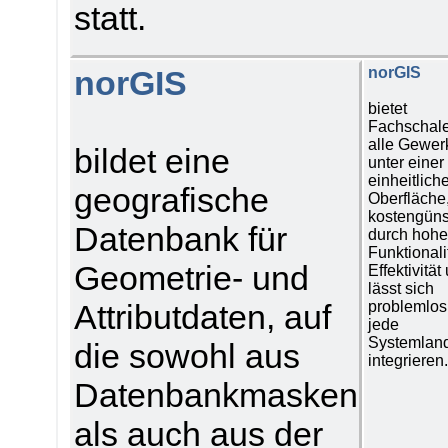
statt.
norGIS
norGIS
bietet
Fachschale
alle Gewer
bildet eine
unter einer
einheitlich
geografische
Oberfläche,
kostengüns
Datenbank für
durch hoh
Funktionali
Geometrie- und
Effektivität
lässt sich
Attributdaten, auf
problemlos
jede
Systemland
die sowohl aus
integrieren
Datenbankmasken
als auch aus der