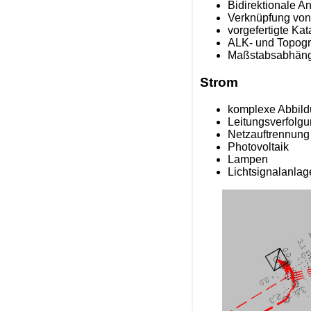
Bidirektionale A
Verknüpfung von 
vorgefertigte Ka
ALK- und Topogr
Maßstabsabhängi
Strom
komplexe Abbildu
Leitungsverfolg
Netzauftrennung
Photovoltaik
Lampen
Lichtsignalanla