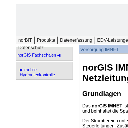
norBIT
Produkte
Datenerfassung
EDV-Leistung
Datenschutz
Versorgung IMNET
norGIS Fachschalen ◀
norGIS IM
▶ mobile
Hydrantenkontrolle
Netzleitu
Grundlagen
Das
norGIS IMNET
is
und beinhaltet die Sp
Der Strombereich unter
Steuerleitungen. Zusä